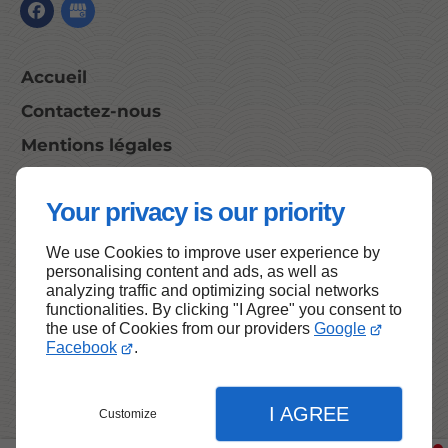
Accueil
Contactez-nous
Mentions légales
Plan du site
Your privacy is our priority
We use Cookies to improve user experience by
Haut de page
personalising content and ads, as well as
analyzing traffic and optimizing social networks
functionalities. By clicking "I Agree" you consent to
the use of Cookies from our providers
Google
Facebook
.
I AGREE
Customize