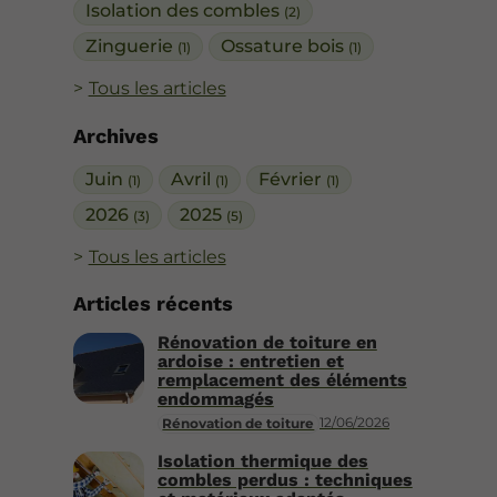
Isolation des combles
(2)
Zinguerie
Ossature bois
(1)
(1)
Tous les articles
Archives
Juin
Avril
Février
(1)
(1)
(1)
2026
2025
(3)
(5)
Tous les articles
Articles récents
Rénovation de toiture en
ardoise : entretien et
remplacement des éléments
endommagés
12/06/2026
Rénovation de toiture
Isolation thermique des
combles perdus : techniques