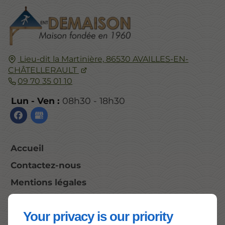
Lieu-dit la Martinière,
86530
AVAILLES-EN-
CHÂTELLERAULT
09 70 35 01 10
Lun - Ven :
08h30 - 18h30
Accueil
Contactez-nous
Mentions légales
Plan du site
Your privacy is our priority