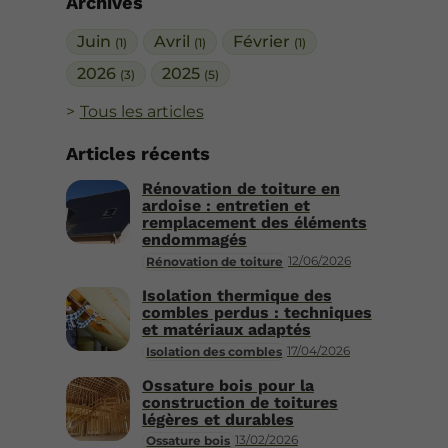
Archives
Juin
Avril
Février
(1)
(1)
(1)
2026
2025
(3)
(5)
Tous les articles
Articles récents
Rénovation de toiture en
ardoise : entretien et
remplacement des éléments
endommagés
12/06/2026
Rénovation de toiture
Isolation thermique des
combles perdus : techniques
et matériaux adaptés
17/04/2026
Isolation des combles
Ossature bois pour la
construction de toitures
légères et durables
13/02/2026
Ossature bois