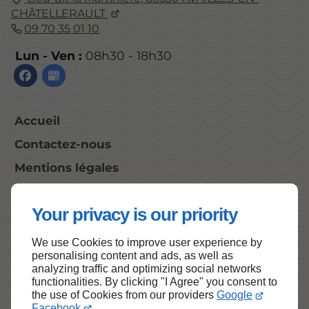
CHÂTELLERAULT
09 70 35 01 10
Lun - Ven :
08h30 - 18h30
Accueil
Contactez-nous
Mentions légales
Plan du site
Your privacy is our priority
We use Cookies to improve user experience by
Haut de page
personalising content and ads, as well as
analyzing traffic and optimizing social networks
functionalities. By clicking "I Agree" you consent to
the use of Cookies from our providers
Google
Facebook
.